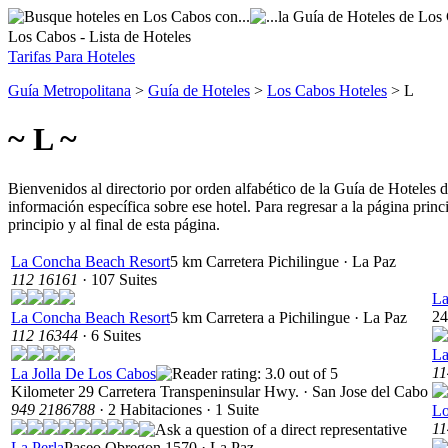
Los Cabos - Lista de Hoteles
Tarifas Para Hoteles
Guía Metropolitana
>
Guía de Hoteles
>
Los Cabos Hoteles
> L
~ L ~
Bienvenidos al directorio por orden alfabético de la Guía de Hoteles
información específica sobre ese hotel. Para regresar a la página prin
principio y al final de esta página.
La Concha Beach Resort
5 km Carretera Pichilingue · La Paz
112 16161
· 107 Suites
La
24
La Concha Beach Resort
5 km Carretera a Pichilingue · La Paz
112 16344
· 6 Suites
La
11
La Jolla De Los Cabos
Kilometer 29 Carretera Transpeninsular Hwy. · San Jose del Cabo
949 2186788
· 2 Habitaciones · 1 Suite
Lo
11
La Perla
Paseo Obregon 1570 · La Paz