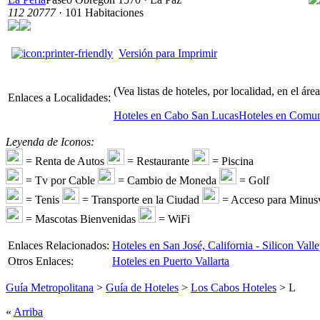
112 20777
· 101 Habitaciones
Versión para Imprimir
(Vea listas de hoteles, por localidad, en el ár
Enlaces a Localidades:
Hoteles en Cabo San Lucas
Hoteles en Comun
Leyenda de Iconos:
= Renta de Autos
= Restaurante
= Piscina
= Tv por Cable
= Cambio de Moneda
= Golf
= Tenis
= Transporte en la Ciudad
= Acceso para Minusv
= Mascotas Bienvenidas
= WiFi
Enlaces Relacionados:
Hoteles en San José, California - Silicon Vall
Otros Enlaces:
Hoteles en Puerto Vallarta
Guía Metropolitana
>
Guía de Hoteles
>
Los Cabos Hoteles
> L
«
Arriba