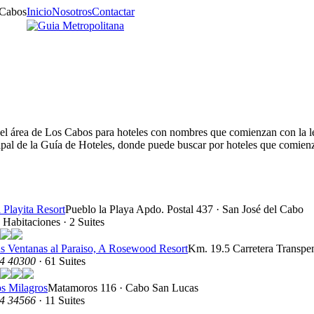
Inicio
Nosotros
Contactar
 del área de Los Cabos para hoteles con nombres que comienzan con la le
cipal de la Guía de Hoteles, donde puede buscar por hoteles que comienz
 Playita Resort
Pueblo la Playa Apdo. Postal 437 · San José del Cabo
 Habitaciones · 2 Suites
s Ventanas al Paraiso, A Rosewood Resort
Km. 19.5 Carretera Transpen
4 40300
· 61 Suites
s Milagros
Matamoros 116 · Cabo San Lucas
4 34566
· 11 Suites