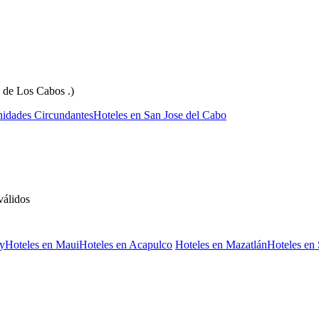
ea de Los Cabos .)
idades Circundantes
Hoteles en San Jose del Cabo
álidos
ey
Hoteles en Maui
Hoteles en Acapulco
Hoteles en Mazatlán
Hoteles en